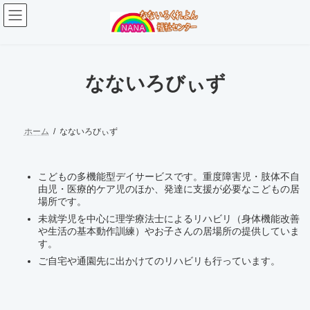
コ
ナ
ン
ビ
テ
ゲ
ン
ー
ツ
シ
へ
ョ
なないろびぃず
ス
ン
キ
に
ッ
移
プ
動
ホーム
なないろびぃず
こどもの多機能型デイサービスです。重度障害児・肢体不自
由児・医療的ケア児のほか、発達に支援が必要なこどもの居
場所です。
未就学児を中心に理学療法士によるリハビリ（身体機能改善
や生活の基本動作訓練）やお子さんの居場所の提供していま
す。
ご自宅や通園先に出かけてのリハビリも行っています。