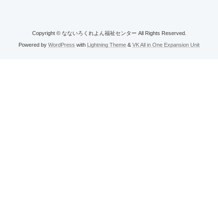
Copyright © なないろくれよん福祉センター All Rights Reserved.
Powered by
WordPress
with
Lightning Theme
&
VK All in One Expansion Unit