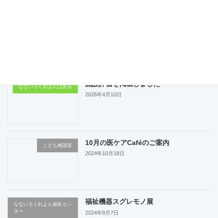
[…]
続きを読む
最近の投稿
施設評価を掲載しました
なないろくれよんぱある
2026年4月10日
10月の医ケアCaféのご案内
こども相談室
2024年10月18日
福祉機器スグレモノ展
なないろくれよん福祉セン
ター
2024年8月7日