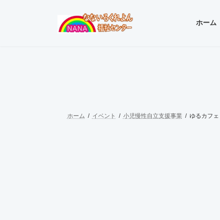
コ
ナ
ン
ビ
ホーム
テ
ゲ
ン
ー
ツ
シ
へ
ョ
ス
ン
キ
に
ッ
移
プ
動
ホーム
イベント
小児慢性自立支援事業
ゆるカフェ